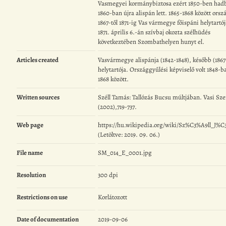
Vasmegyei kormánybiztosa ezért 1850-ben hadbí
1860-ban újra alispán lett. 1865-1868 között orsz
1867-től 1871-ig Vas vármegye főispáni helytartó
1871. április 6.-án szívbaj okozta szélhüdés
következtében Szombathelyen hunyt el.
Articles created
Vasvármegye alispánja (1842-1848), később (1867-
helytartója. Országgyűlési képviselő volt 1848-b
1868 között.
Written sources
Széll Tamás: Tallózás Bucsu múltjában. Vasi Sze
(2002),719-737.
Web page
https://hu.wikipedia.org/wiki/Sz%C3%A9ll_J%
(Letöltve: 2019. 09. 06.)
File name
SM_014_E_0001.jpg
Resolution
300 dpi
Restrictions on use
Korlátozott
Date of documentation
2019-09-06