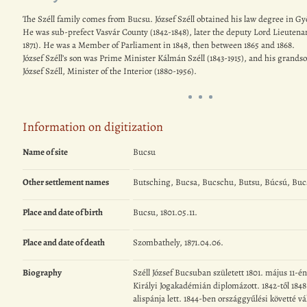
The Széll family comes from Bucsu. József Széll obtained his law degree in Győ
He was sub-prefect Vasvár County (1842-1848), later the deputy Lord Lieutenan
1871). He was a Member of Parliament in 1848, then between 1865 and 1868.
József Széll’s son was Prime Minister Kálmán Széll (1843-1915), and his grands
József Széll, Minister of the Interior (1880-1956).
Information on digitization
Name of site
Bucsu
Other settlement names
Butsching, Bucsa, Bucschu, Butsu, Búcsú, Buc
Place and date of birth
Bucsu, 1801.05.11.
Place and date of death
Szombathely, 1871.04.06.
Biography
Széll József Bucsuban született 1801. május 11-é
Királyi Jogakadémián diplomázott. 1842-től 184
alispánja lett. 1844-ben országgyűlési követté vá