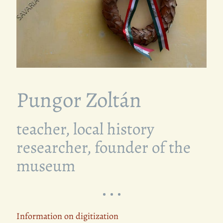
Pungor Zoltán
teacher, local history
researcher, founder of the
museum
Information on digitization