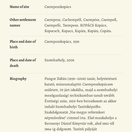
Name of site
Csempeszkopács
Other settlement
Csempesz, Cschempéß, Csempész, Csempeß,
names
Csempeßi, Tsempesz. KOPÁCS Kopács,
Kopocsch, Kopacs, Kapáts, Kopáts, Copáts.
Place and date of
Csempeszkopács, 1939
birth
Place and date of
Szombathely, 2006
death
Biography
Pungor Zoltán (1939–2006) tanár, helytörténeti
kutató, múzeumalapító. Csempeszkopácson
született, itt járt iskolába, majd a szombathelyi
mezőgazdasági technikumban tanult tovább.
Érettségi után, 1959-ben beiratkozott az akkor
induló Szombathelyi Tanítóképzőbe.
Szakdolgozatát „Vas megye reformkori
népművelése" címmel írta. Első munkahelye a
Berzsenyi Dániel Könyvtár volt, ahol 1962-től
1964-ig dolgozott. Tanítói pályáját