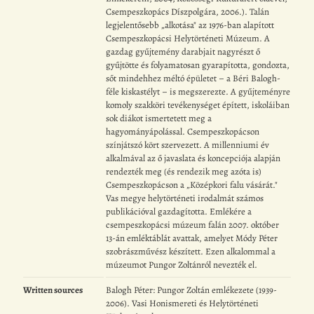
Csempeszkopács Díszpolgára, 2006.). Talán
legjelentősebb „alkotása" az 1976-ban alapított
Csempeszkopácsi Helytörténeti Múzeum. A
gazdag gyűjtemény darabjait nagyrészt ő
gyűjtötte és folyamatosan gyarapította, gondozta,
sőt mindehhez méltó épületet – a Béri Balogh-
féle kiskastélyt – is megszerezte. A gyűjteményre
komoly szakköri tevékenységet épített, iskoláiban
sok diákot ismertetett meg a
hagyományápolással. Csempeszkopácson
színjátszó kört szervezett. A millenniumi év
alkalmával az ő javaslata és koncepciója alapján
rendezték meg (és rendezik meg azóta is)
Csempeszkopácson a „Középkori falu vásárát."
Vas megye helytörténeti irodalmát számos
publikációval gazdagította. Emlékére a
csempeszkopácsi múzeum falán 2007. október
13-án emléktáblát avattak, amelyet Módy Péter
szobrászművész készített. Ezen alkalommal a
múzeumot Pungor Zoltánról nevezték el.
Written sources
Balogh Péter: Pungor Zoltán emlékezete (1939-
2006). Vasi Honismereti és Helytörténeti