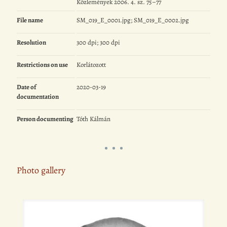
Közlemények 2006. 4. sz. 75–77
File name
SM_019_E_0001.jpg; SM_019_E_0002.jpg
Resolution
300 dpi; 300 dpi
Restrictions on use
Korlátozott
Date of
2020-03-19
documentation
Person documenting
Tóth Kálmán
Photo gallery