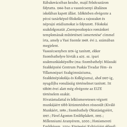
Rábakovácsiban kezdte, majd Felsőcsatáron
folytatta. 1966-ban a vasszécsenyi általános
iskolában kapott állást. Időközben elvégezte a
pécsi tanárképző főiskolán a rajzszakot és
néprajzi stúdiumokat is folytatott. Főiskolai
szakdolgozatát „Csempeszkopács románkori
templomának műtörténeti ismertetése" címmel
írta, amely a Vasi Szemle 1968. évi 2. számában
megjelent.
Vasszécsenyben 1976-ig tanított, ekkor
Szombathelyre hívták a 405. sz. ipari
szakmunkásképzőbe (ma: Szombathelyi Műszaki
Szakképzési Centrum Puskás Tivadar Fém- és
Villamosipari Szakgimnáziuma,
Szakközépiskolája és Kollégiuma), ahol 1997-ig,
nyugdíjba vonulásáig történelmet tanított. Itt
töltött évei alatt még elvégezte az ELTE
történelem szakát.
Hivatástudattal és lelkiismeretesen végzett
munkájáért több kitüntetésben részesült (Kiváló
Munkáért, 1989.; Szombathely Oktatásügyéért,
1997.; Pável Ágoston Emlékplakett, 1995.;
Millenniumi Aranyérem, 2000.; Honismereti
Emlékérem, 2004; Közösségi Kultúráiért oklevél;