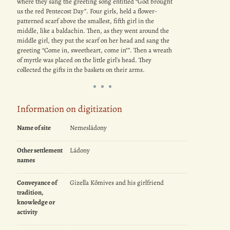
where they sang the greeting song entitled “God brought
us the red Pentecost Day”. Four girls, held a flower-
patterned scarf above the smallest, fifth girl in the
middle, like a baldachin. Then, as they went around the
middle girl, they put the scarf on her head and sang the
greeting “Come in, sweetheart, come in"”. Then a wreath
of myrtle was placed on the little girl's head. They
collected the gifts in the baskets on their arms.
Information on digitization
Name of site
Nemesládony
Other settlement
Ládony
names
Conveyance of
Gizella Kőmives and his girlfriend
tradition,
knowledge or
activity