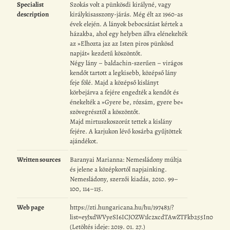
Specialist
Szokás volt a pünkösdi királyné, vagy
description
királykisasszony-járás. Még élt az 1960-as
évek elején. A lányok bebocsátást kértek a
házakba, ahol egy helyben állva elénekelték
az »Elhozta jaz az Isten piros pünkösd
napját« kezdetű köszöntőt.
Négy lány – baldachin-szerűen – virágos
kendőt tartott a legkisebb, középső lány
feje fölé. Majd a középső kislányt
körbejárva a fejére engedték a kendőt és
énekelték a »Gyere be, rózsám, gyere be«
szövegrésztől a köszöntőt.
Majd mirtuszkoszorút tettek a kislány
fejére. A karjukon lévő kosárba gyűjtöttek
ajándékot.
Written sources
Baranyai Marianna: Nemesládony múltja
és jelene a középkortól napjainking.
Nemesládony, szerzői kiadás, 2010. 99–
100, 114–115.
Web page
https://zti.hungaricana.hu/hu/197483/?
list=eyJxdWVyeSI6ICJOZW1lc2xcdTAwZTFkb255In0
(Letöltés ideje: 2019. 01. 27.)