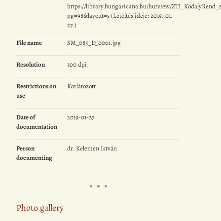
https://library.hungaricana.hu/hu/view/ZTI_KodalyRend_2
pg=98&layout=s (Letöltés ideje: 2019. 01.
27.)
File name
SM_085_D_0001.jpg
Resolution
300 dpi
Restrictions on
Korlátozott
use
Date of
2019-01-27
documentation
Person
dr. Kelemen István
documenting
Photo gallery