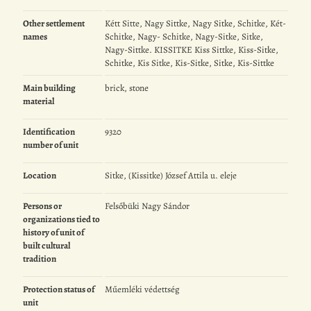
Other settlement
Kétt Sitte, Nagy Sittke, Nagy Sitke, Schitke, Két-
names
Schitke, Nagy- Schitke, Nagy-Sitke, Sitke,
Nagy-Sittke. KISSITKE Kiss Sittke, Kiss-Sitke,
Schitke, Kis Sitke, Kis-Sitke, Sitke, Kis-Sittke
Main building
brick, stone
material
Identification
9320
number of unit
Location
Sitke, (Kissitke) József Attila u. eleje
Persons or
Felsőbüki Nagy Sándor
organizations tied to
history of unit of
built cultural
tradition
Protection status of
Műemléki védettség
unit