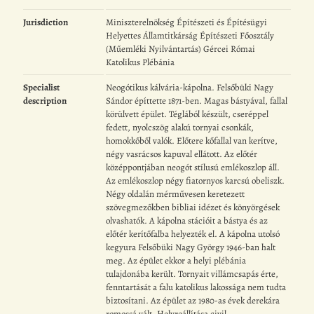
Jurisdiction
Miniszterelnökség Építészeti és Építésügyi
Helyettes Államtitkárság Építészeti Főosztály
(Műemléki Nyilvántartás) Gércei Római
Katolikus Plébánia
Specialist
Neogótikus kálvária-kápolna. Felsőbüki Nagy
description
Sándor építtette 1871-ben. Magas bástyával, fallal
körülvett épület. Téglából készült, cseréppel
fedett, nyolcszög alakú tornyai csonkák,
homokkőből valók. Előtere kőfallal van kerítve,
négy vasrácsos kapuval ellátott. Az előtér
középpontjában neogót stílusú emlékoszlop áll.
Az emlékoszlop négy fiatornyos karcsú obeliszk.
Négy oldalán mérművesen keretezett
szövegmezőkben bibliai idézet és könyörgések
olvashatók. A kápolna stációit a bástya és az
előtér kerítőfalba helyezték el. A kápolna utolsó
kegyura Felsőbüki Nagy György 1946-ban halt
meg. Az épület ekkor a helyi plébánia
tulajdonába került. Tornyait villámcsapás érte,
fenntartását a falu katolikus lakossága nem tudta
biztosítani. Az épület az 1980-as évek derekára
romossá vált. Helyreállítása civil