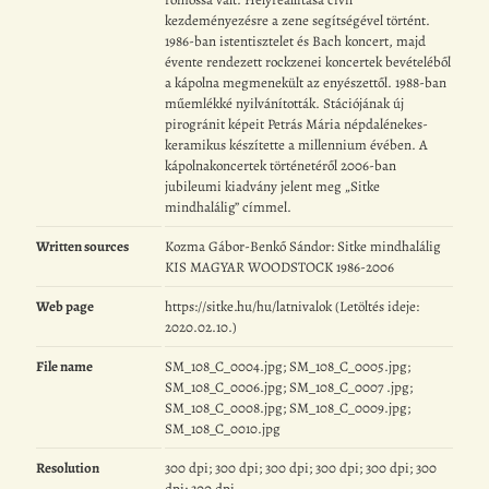
kezdeményezésre a zene segítségével történt.
1986-ban istentisztelet és Bach koncert, majd
évente rendezett rockzenei koncertek bevételéből
a kápolna megmenekült az enyészettől. 1988-ban
műemlékké nyilvánították. Stációjának új
pirogránit képeit Petrás Mária népdalénekes-
keramikus készítette a millennium évében. A
kápolnakoncertek történetéről 2006-ban
jubileumi kiadvány jelent meg „Sitke
mindhalálig” címmel.
Written sources
Kozma Gábor-Benkő Sándor: Sitke mindhalálig
KIS MAGYAR WOODSTOCK 1986-2006
Web page
https://sitke.hu/hu/latnivalok (Letöltés ideje:
2020.02.10.)
File name
SM_108_C_0004.jpg; SM_108_C_0005.jpg;
SM_108_C_0006.jpg; SM_108_C_0007 .jpg;
SM_108_C_0008.jpg; SM_108_C_0009.jpg;
SM_108_C_0010.jpg
Resolution
300 dpi; 300 dpi; 300 dpi; 300 dpi; 300 dpi; 300
dpi; 300 dpi