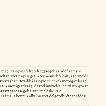
l meg. Az egyes felvételi egységek az adófizetésre
lt terület nagyságát, a termények fajtáit, a termelés
összeírásban. Továbbá az egyes vidékek mezőgazdasági
at, a mezőgazdasági és szőlőművelési bérviszonyokat
parasztgazdaságok árutermelésbe való
ák száma, a bennük alkalmazott dolgozók rétegeződése