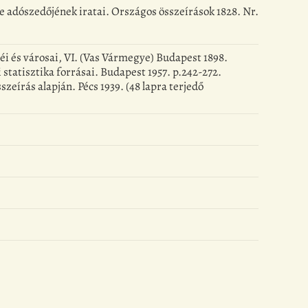
 adószedőjének iratai. Országos összeírások 1828. Nr.
i és városai, VI. (Vas Vármegye) Budapest 1898.
ti statisztika forrásai. Budapest 1957. p.242-272.
eírás alapján. Pécs 1939. (48 lapra terjedő