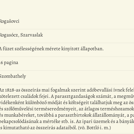
Rogašovci
Rogasócz, Szarvaslak
A füzet szélességének mérete kinyitott állapotban.
16 pagina
Szombathely
Az 1828-as összeírás mai fogalmak szerint adóbevallási ívnek fele
kötelezett családok fejei. A parasztgazdaságok számát, a megműve
vidékenként különböző módját és költségeit találhatjuk meg az 
és szőlőművelési terméseredményeit, az átlagos terméshozamok
és munkabéreket, továbbá a parasztbirtokok állatállományát, a 
bekapcsolódásának a mértéke stb. is. Az ipari üzemek és a bány
is kimutatható az összeírás adataiból. (vö. Bottló i. m.)