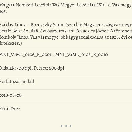
Magyar Nemzeti Levéltár Vas Megyei Levéltára IV.11.a. Vas megye
465.
Sziklay János -- Borovszky Samu (szerk.): Magyarország vármegyé
Bottló Béla: Az 1828. évi összeírás. in: Kovacsics József: A történe
Tömböly János: Vas vármegye jobbágygazdálkodása az 1828. évi össz
értekezés.)
MNL_VaML_0106_B_0001 - MNL_VaML_0106_B_0010
Oldalak: 300 dpi. Pecsét: 600 dpi.
Korlátozás nélkül
2018-08-08
Kóta Péter