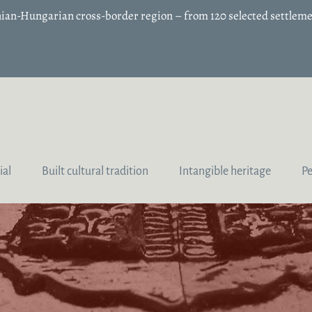
enian-Hungarian cross-border region – from 120 selected settleme
ial
Built cultural tradition
Intangible heritage
P